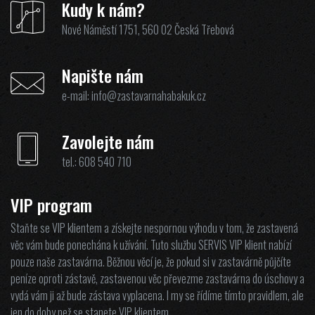
Kudy k nám?
Nové Náměstí 1751, 560 02 Česká Třebová
Napište nám
e-mail:
info@zastavarnahabakuk.cz
Zavolejte nám
tel.:
608 540 710
VIP program
Staňte se VIP klientem a získejte nespornou výhodu v tom, že zastavená
věc vám bude ponechána k užívání. Tuto službu SERVIS VIP klient nabízí
pouze naše zastavárna. Běžnou věcí je, že pokud si v zastavárně půjčíte
peníze oproti zástavě, zastavenou věc převezme zastavárna do úschovy a
vydá vám ji až bude zástava vyplacena. I my se řídíme tímto pravidlem, ale
jen do doby než se stanete VIP klientem.