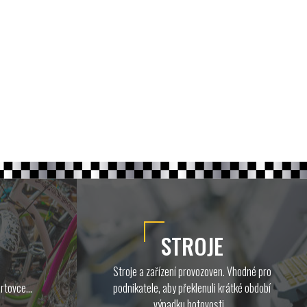
STROJE
Stroje a zařízení provozoven. Vhodné pro
rtovce...
podnikatele, aby překlenuli krátké období
výpadku hotovosti...