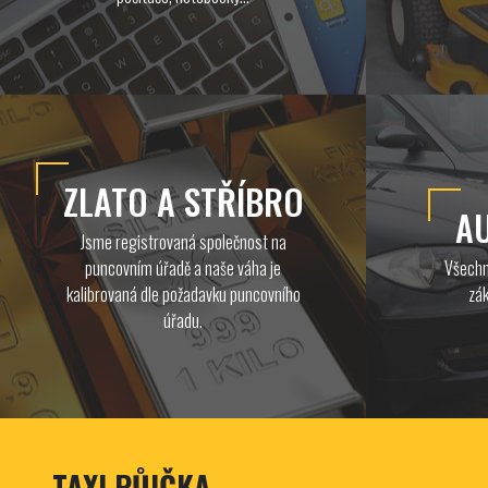
ZLATO A STŘÍBRO
A
Jsme registrovaná společnost na
puncovním úřadě a naše váha je
Všechn
kalibrovaná dle požadavku puncovního
zák
úřadu.
TAXI PŮJČKA