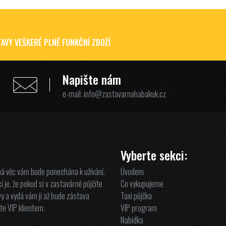
AVY VEŠKERÉ PLNĚ FUNKČNÍ ZBOŽÍ
Napište nám
e-mail:
info@zastavarnahabakuk.cz
Vyberte sekci:
ná věc vám bude ponechána k užívání.
Úvodem
 je, že pokud si v zastavárně půjčíte
Co vykupujeme
y a vydá vám ji až bude zástava
Taxi půjčka
te VIP klientem.
VIP program
Nabídka