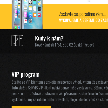
Zastavte se, poradíme vám...
VYKUPUJEME A BEREME DO ZÁST
Kudy k nám?
Nové Náměstí 1751, 560 02 Česká Třebová
VIP program
Staňte se VIP klientem a získejte nespornou výhodu v tom, že zastave
Tuto službu SERVIS VIP klient nabízí pouze naše zastavárna. Běžnou věcí
peníze oproti zástavě, zastavenou věc převezme zastavárna do úschov
vyplacena. I my se řídíme tímto pravidlem, ale jen do doby než se stane