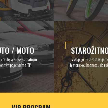
UTO / MOTO
STAROŽITNO
y druhy a značky s platným
Vykupujeme a zastavujeme
onným pojištěním a TP.
historickou hodnotou do ro
VIP PROGRAM