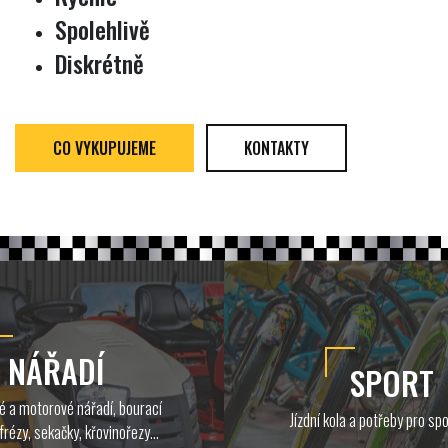
Spolehlivě
Diskrétně
CO VYKUPUJEME
KONTAKTY
NÁŘADÍ
SPORT
ké a motorové nářadí, bourací
Jízdní kola a potřeby pro spo
 frézy, sekačky, křovinořezy...