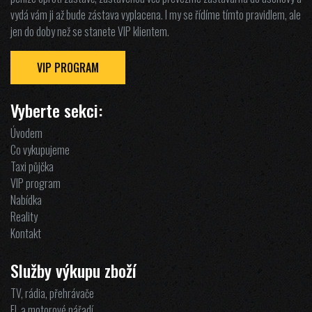
vydá vám ji až bude zástava vyplacena. I my se řídíme tímto pravidlem, ale
jen do doby než se stanete VIP klientem.
VIP PROGRAM
Vyberte sekci:
Úvodem
Co vykupujeme
Taxi půjčka
VIP program
Nabídka
Reality
Kontakt
Služby výkupu zboží
TV, rádia, přehrávače
El. a motorové nářadí