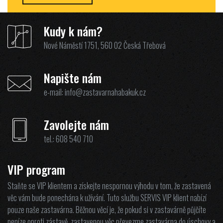
Kudy k nám?
Nové Náměstí 1751, 560 02 Česká Třebová
Napište nám
e-mail:
info@zastavarnahabakuk.cz
Zavolejte nám
tel.:
608 540 710
VIP program
Staňte se VIP klientem a získejte nespornou výhodu v tom, že zastavená
věc vám bude ponechána k užívání. Tuto službu SERVIS VIP klient nabízí
pouze naše zastavárna. Běžnou věcí je, že pokud si v zastavárně půjčíte
peníze oproti zástavě, zastavenou věc převezme zastavárna do úschovy a